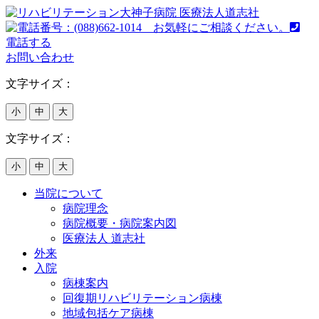
電話する
お問い合わせ
文字サイズ：
小
中
大
文字サイズ：
小
中
大
当院について
病院理念
病院概要・病院案内図
医療法人 道志社
外来
入院
病棟案内
回復期リハビリテーション病棟
地域包括ケア病棟