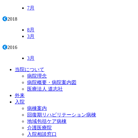
7月
2018
8月
3月
2016
3月
当院について
病院理念
病院概要・病院案内図
医療法人 道志社
外来
入院
病棟案内
回復期リハビリテーション病棟
地域包括ケア病棟
介護医療院
入院相談窓口