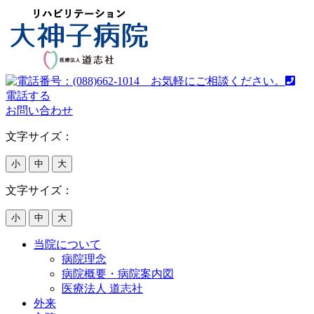
電話する
お問い合わせ
文字サイズ：
小
中
大
文字サイズ：
小
中
大
当院について
病院理念
病院概要・病院案内図
医療法人 道志社
外来