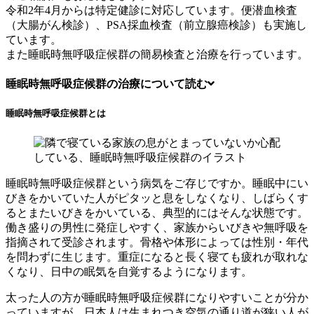
令和2年4月からは特定健診に対応しています。便潜血検査
（大腸がん検診）、PSA採血検査（前立腺癌検診）も実施し
ています。
また睡眠時無呼吸症候群の簡易検査と治療を行っています。
睡眠時無呼吸症候群の治療について
読む
睡眠時無呼吸症候群とは
睡眠時無呼吸症候群という病気をご存じですか。睡眠中にい
びきをかいていた人がピタッと息をしなくなり、しばらくす
るとまたいびきをかいている、典型的にはそんな状態です。
働き盛りの男性に発症しやすく、家族からいびきや無呼吸を
指摘されて受診されます。骨格や体形によっては性別・年代
を問わずに生じます。重症になると長く寝ても疲れが取れな
くなり、日中の眠気を自覚するようになります。
太った人の方が睡眠時無呼吸症候群になりやすいことが分か
っていますが、日本人は生まれつき空気の通り道が狭い人が