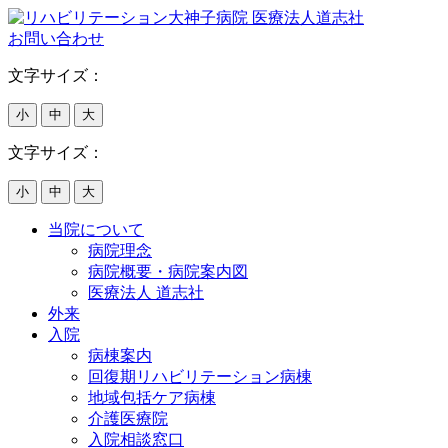
お問い合わせ
文字サイズ：
小
中
大
文字サイズ：
小
中
大
当院について
病院理念
病院概要・病院案内図
医療法人 道志社
外来
入院
病棟案内
回復期リハビリテーション病棟
地域包括ケア病棟
介護医療院
入院相談窓口