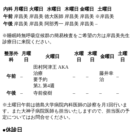
内科
月曜日
火曜日
水曜日
木曜日
金曜日
土曜日
午前
岸昌美
岸昌美
徳大医師
岸昌美
岸昌美
※岸昌美
午後
岸昌美
岸昌美
阿部秀一
岸昌美
岸昌美
–
※睡眠時無呼吸症候群の簡易検査をご希望の方は岸昌美先生
診療日に来院ください。
整形
外
月曜
水曜
木曜
土曜
火曜日
金曜日
科
日
日
日
日
田村阿津王
AKA
治療
藤井幸
午前
–
–
–
–
要予約
治
第2, 第4週
午後
–
寺前俊樹
–
–
–
–
※土曜日午前は徳島大学病院内科医師の診察を月1回行いま
す。また大神子病院医師も担当いたしますので、担当医の予
定についてはお問合せください。
●休診日