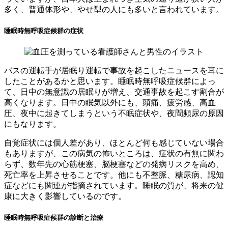
多く、普通体形や、やせ型の人にも多いと言われています。
睡眠時無呼吸症候群の症状
バスの運転手が居眠り運転で事故を起こしたニュースを耳に
したことがあるかと思います。睡眠時無呼吸症候群によっ
て、日中の無意識の居眠りが増え、交通事故を起こす割合が
高くなります。日中の眠気以外にも、頭痛、疲労感、高血
圧、夜中に起きてしまうという不眠症状や、夜間頻尿の原因
にもなります。
自覚症状には個人差があり、ほとんど何も感じていない場合
もありますが、この病気の怖いところは、症状の有無に関わ
らず、数年先の心筋梗塞、脳梗塞などの発病リスクを高め、
死亡率を上昇させることです。他にも不整脈、糖尿病、認知
症などにも関連が指摘されています。睡眠の質が、将来の健
康に大きく影響しているのです。
睡眠時無呼吸症候群の診断と治療