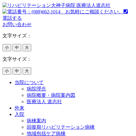
電話する
お問い合わせ
文字サイズ：
小
中
大
文字サイズ：
小
中
大
当院について
病院理念
病院概要・病院案内図
医療法人 道志社
外来
入院
病棟案内
回復期リハビリテーション病棟
地域包括ケア病棟