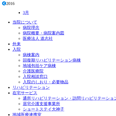
2016
3月
当院について
病院理念
病院概要・病院案内図
医療法人 道志社
外来
入院
病棟案内
回復期リハビリテーション病棟
地域包括ケア病棟
介護医療院
入院相談窓口
入院のしおり・必要物品
リハビリテーション
在宅サービス
通所リハビリテーション・訪問リハビリテーショ
居宅介護支援事業所
ショートステイ大神子
地域医療連携室