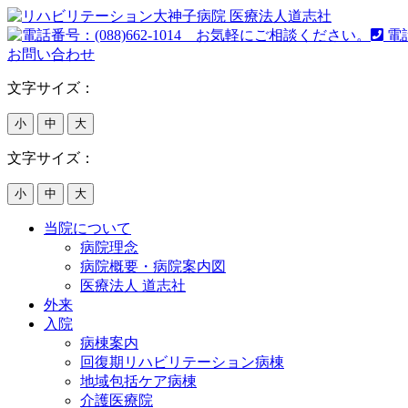
電
お問い合わせ
文字サイズ：
小
中
大
文字サイズ：
小
中
大
当院について
病院理念
病院概要・病院案内図
医療法人 道志社
外来
入院
病棟案内
回復期リハビリテーション病棟
地域包括ケア病棟
介護医療院